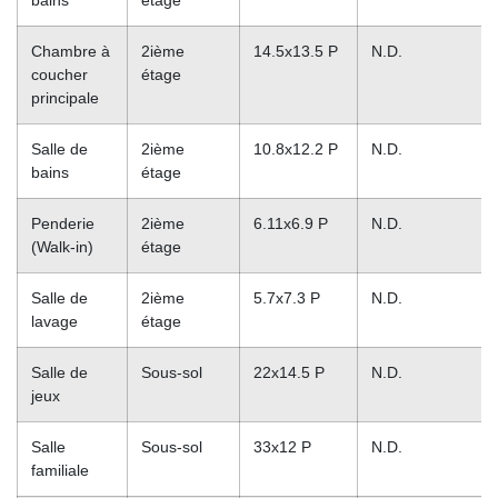
Chambre à
2ième
14.5x13.5 P
N.D.
coucher
étage
principale
Salle de
2ième
10.8x12.2 P
N.D.
bains
étage
Penderie
2ième
6.11x6.9 P
N.D.
(Walk-in)
étage
Salle de
2ième
5.7x7.3 P
N.D.
lavage
étage
Salle de
Sous-sol
22x14.5 P
N.D.
jeux
Salle
Sous-sol
33x12 P
N.D.
familiale