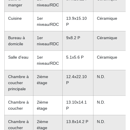
manger
niveau/RDC
Cuisine
1er
13.9x15.10
Céramique
niveau/RDC
P
Bureau à
1er
9x8.2 P
Céramique
domicile
niveau/RDC
Salle d'eau
1er
5.1x5.6 P
Céramique
niveau/RDC
Chambre à
2ième
12.4x22.10
N.D.
coucher
étage
P
principale
Chambre à
2ième
13.10x14.1
N.D.
coucher
étage
P
Chambre à
2ième
13.8x14.2 P
N.D.
coucher
étage