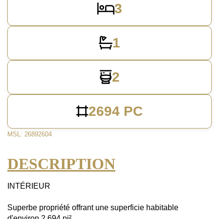
3
1
2
2694 PC
MSL: 26892604
DESCRIPTION
INTÉRIEUR
Superbe propriété offrant une superficie habitable
d'environ 2 694 pi².