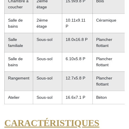
Chambre à
2ième
15.9x9.8 P
Bois
coucher
étage
Salle de
2ième
10.11x9.11
Céramique
bains
étage
P
Salle
Sous-sol
18.0x16.8 P
Plancher
familiale
flottant
Salle de
Sous-sol
6.10x5.8 P
Plancher
bains
flottant
Rangement
Sous-sol
12.7x5.8 P
Plancher
flottant
Atelier
Sous-sol
16.6x7.1 P
Béton
CARACTÉRISTIQUES